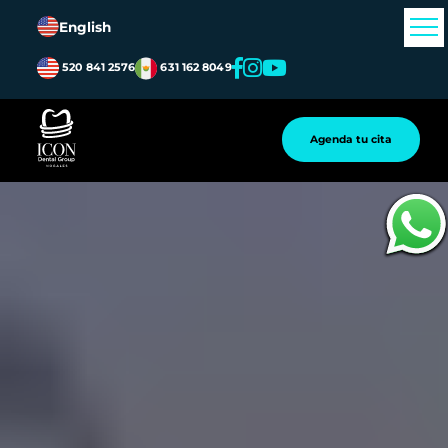
English
520 841 2576
631 162 8049
Agenda tu cita