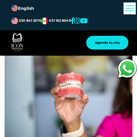
English
520 841 2576
631 162 8049
Atrás
Agenda tu cita