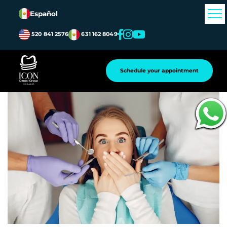
Español
520 841 2576
631 162 8049
Atrás
Schedule your appointment